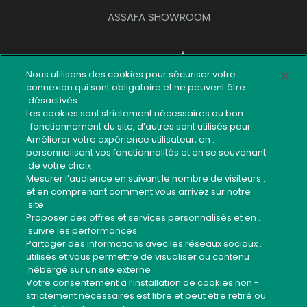
ASSAFA SHOWROOM
أدوات عملية
Nous utilisons des cookies pour sécuriser votre
شبكة الوكالات
connexion qui sont obligatoire et ne peuvent être
désactivés.
تقديم شكاية
Les cookies sont strictement nécessaires au bon
fonctionnement du site, d’autres sont utilisés pour :
خريطة الموقع
. Améliorer votre expérience utilisateur, en
personnalisant vos fonctionnalités et en se souvenant
اتصال
de votre choix.
مدونة الأخلاقيات لإسترجاع الديون
. Mesurer l’audience en suivant le nombre de visiteurs
et en comprenant comment vous arrivez sur notre
ﺩﻟﻴﻞ الخدمات ﺍﻟﺒﻨﻜﻴﺔ ﺍﻟﺮﳃﻴﺔ
site.
. Proposer des offres et services personnalisés et en
استخدام آمن للخدمات البنكية
suivre les performances.
. Partager des informations avec les réseaux sociaux
utilisés et vous permettre de visualiser du contenu
Suivez-nous
hébergé sur un site externe.
- Votre consentement à l’installation de cookies non
strictement nécessaires est libre et peut être retiré ou