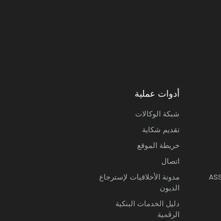
Bank Assafa Banque particip
أدوات عملية
شبكة الوكالات
تقديم شكاية
خريطة الموقع
اتصال
AS
مدونة الأخلاقيات لإسترجاع
الديون
ﺩﻟﻴﻞ الخدمات ﺍﻟﺒﻨﻜﻴﺔ
ﺍﻟﺮﳃﻴﺔ