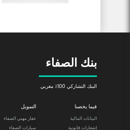
بنك الصفاء
البنك التشاركي 100٪ مغربي
ative 100% Marocaine
فيما يخصنا
التمويل
البيانات المالية
عقار مهني الصفاء
إشعارات قانونية
سيارات الصفاء