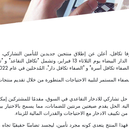
 وفا تكافل، أعلن عن إطلاق منتجين جديدين للتأمين التشاركي،
وأخلاقية. الإطلاقات التي تمت في الدار البيضاء يوم الثلاثاء 13 فبرا
 أسرة" و "الصفاء تكافل دار"، المُدخلين في عام 2022 لتأمين المرابحة العقارية.
فاء المستمر لتلبية الاحتياجات المتطورة من خلال تقديم منتجات ت
ول حل تشاركي للادخار التقاعدي في السوق، مقدمًا للمشتركين إمك
حالية. الحل يقدم صيغتين مرنتين للضمانات، مما يسمح بالاختيار 
من تكييف الادخار مع الاحتياجات والقدرات المالية للزبناء.
هذا المنتج يتعدى كونه مجرد تأمين، ليجسد تضامنًا حقيقيًا تجاه 