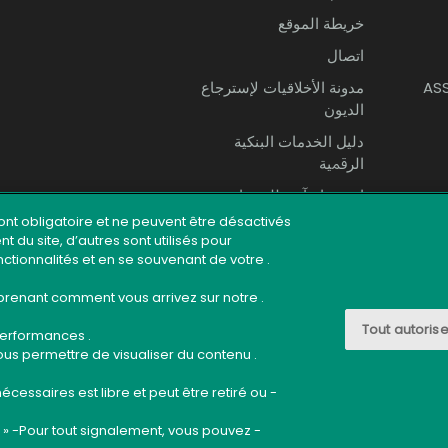
خريطة الموقع
اتصال
AS
مدونة الأخلاقيات لإسترجاع
الديون
ﺩﻟﻴﻞ الخدمات ﺍﻟﺒﻨﻜﻴﺔ
ﺍﻟﺮﳃﻴﺔ
استخدام آمن للخدمات
البنكية
ont obligatoire et ne peuvent être désactivés.
u site, d’autres sont utilisés pour :
onctionnalités et en se souvenant de votre
omprenant comment vous arrivez sur notre
جميع الحقوق محفوظة ©
بنك الصفاء
-
البيانات القانونية
Tout autorise
. Proposer des offres et services personnalisés et en suivre les performances.
 vous permettre de visualiser du contenu
écessaires est libre et peut être retiré ou
te » -Pour tout signalement, vous pouvez