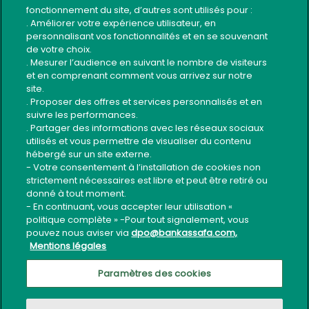
fonctionnement du site, d’autres sont utilisés pour :
Plan du site
. Améliorer votre expérience utilisateur, en
personnalisant vos fonctionnalités et en se souvenant
Contact
de votre choix.
Code éthique du recouvrement
. Mesurer l’audience en suivant le nombre de visiteurs
et en comprenant comment vous arrivez sur notre
Guide Sécurité Application Mobile
site.
. Proposer des offres et services personnalisés et en
Usage sécurisé services bancaires
suivre les performances.
. Partager des informations avec les réseaux sociaux
utilisés et vous permettre de visualiser du contenu
Suivez-nous
hébergé sur un site externe.
- Votre consentement à l’installation de cookies non
strictement nécessaires est libre et peut être retiré ou
donné à tout moment.
- En continuant, vous accepter leur utilisation «
politique complète » -Pour tout signalement, vous
pouvez nous aviser via
dpo@bankassafa.com,
Mentions légales
Tous droits réservés ©
Bank Assafa
-
Mentions légales
Paramètres des cookies