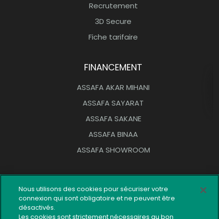
Recrutement
3D Secure
Fiche tarifaire
FINANCEMENT
ASSAFA AKAR MIHANI
ASSAFA SAYARAT
ASSAFA SAKANE
ASSAFA BINAA
ASSAFA SHOWROOM
OUTILS PRATIQUES
Nous utilisons des cookies pour sécuriser votre
connexion qui sont obligatoire et ne peuvent être
Réseau d’agences
désactivés.
Réclamation
Les cookies sont strictement nécessaires au bon