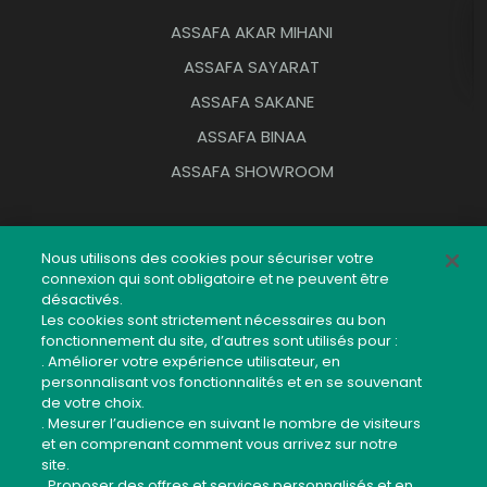
ASSAFA AKAR MIHANI
ASSAFA SAYARAT
ASSAFA SAKANE
ASSAFA BINAA
ASSAFA SHOWROOM
OUTILS PRATIQUES
Nous utilisons des cookies pour sécuriser votre
connexion qui sont obligatoire et ne peuvent être
Réseau d’agences
désactivés.
Réclamation
Les cookies sont strictement nécessaires au bon
fonctionnement du site, d’autres sont utilisés pour :
Plan du site
. Améliorer votre expérience utilisateur, en
personnalisant vos fonctionnalités et en se souvenant
Contact
de votre choix.
Code éthique du recouvrement
. Mesurer l’audience en suivant le nombre de visiteurs
et en comprenant comment vous arrivez sur notre
Guide Sécurité Application Mobile
site.
. Proposer des offres et services personnalisés et en