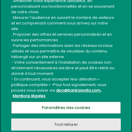
. Améliorer votre expérience utilisateur, en
personnalisant vos fonctionnalités et en se souvenant
Contact
de votre choix.
Code éthique du recouvrement
. Mesurer l’audience en suivant le nombre de visiteurs
et en comprenant comment vous arrivez sur notre
Guide Sécurité Application Mobile
site.
. Proposer des offres et services personnalisés et en
Usage sécurisé services bancaires
suivre les performances.
. Partager des informations avec les réseaux sociaux
utilisés et vous permettre de visualiser du contenu
Suivez-nous
hébergé sur un site externe.
- Votre consentement à l’installation de cookies non
strictement nécessaires est libre et peut être retiré ou
donné à tout moment.
- En continuant, vous accepter leur utilisation «
politique complète » -Pour tout signalement, vous
pouvez nous aviser via
dpo@bankassafa.com,
Mentions légales
Tous droits réservés ©
Bank Assafa
-
Mentions légales
Paramètres des cookies
Tout refuser