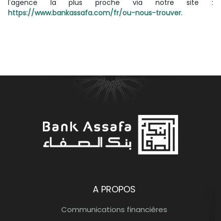
l'agence la plus proche via notre site :
https://www.bankassafa.com/fr/ou-nous-trouver
.
Bank Assafa Banque participative
A PROPOS
Communications financières