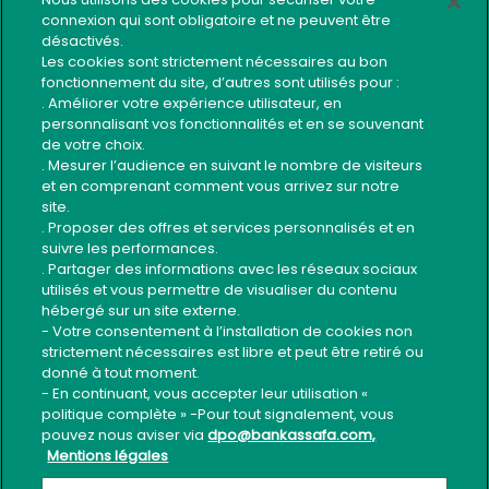
connexion qui sont obligatoire et ne peuvent être
Réseau d’agences
désactivés.
Réclamation
Les cookies sont strictement nécessaires au bon
fonctionnement du site, d’autres sont utilisés pour :
Plan du site
. Améliorer votre expérience utilisateur, en
personnalisant vos fonctionnalités et en se souvenant
Contact
de votre choix.
Code éthique du recouvrement
. Mesurer l’audience en suivant le nombre de visiteurs
et en comprenant comment vous arrivez sur notre
Guide Sécurité Application Mobile
site.
. Proposer des offres et services personnalisés et en
Usage sécurisé services bancaires
suivre les performances.
. Partager des informations avec les réseaux sociaux
utilisés et vous permettre de visualiser du contenu
Suivez-nous
hébergé sur un site externe.
- Votre consentement à l’installation de cookies non
strictement nécessaires est libre et peut être retiré ou
donné à tout moment.
- En continuant, vous accepter leur utilisation «
politique complète » -Pour tout signalement, vous
pouvez nous aviser via
dpo@bankassafa.com,
Mentions légales