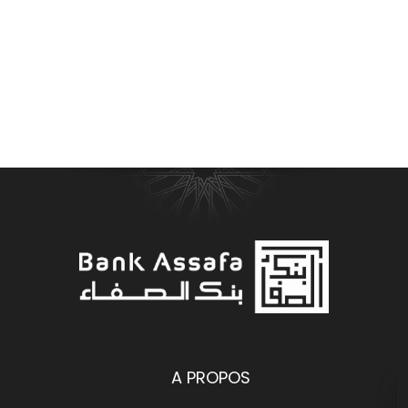
Bank Assafa Banque participative
A PROPOS