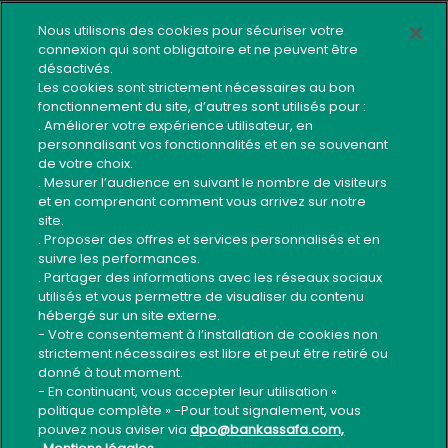
OUTILS PRATIQUES
Nous utilisons des cookies pour sécuriser votre
connexion qui sont obligatoire et ne peuvent être
Réseau d’agences
désactivés.
Réclamation
Les cookies sont strictement nécessaires au bon
fonctionnement du site, d’autres sont utilisés pour :
Plan du site
. Améliorer votre expérience utilisateur, en
personnalisant vos fonctionnalités et en se souvenant
Contact
de votre choix.
Code éthique du recouvrement
. Mesurer l’audience en suivant le nombre de visiteurs
et en comprenant comment vous arrivez sur notre
Guide Sécurité Application Mobile
site.
. Proposer des offres et services personnalisés et en
Usage sécurisé services bancaires
suivre les performances.
. Partager des informations avec les réseaux sociaux
utilisés et vous permettre de visualiser du contenu
Suivez-nous
hébergé sur un site externe.
- Votre consentement à l’installation de cookies non
strictement nécessaires est libre et peut être retiré ou
donné à tout moment.
- En continuant, vous accepter leur utilisation «
politique complète » -Pour tout signalement, vous
pouvez nous aviser via
dpo@bankassafa.com,