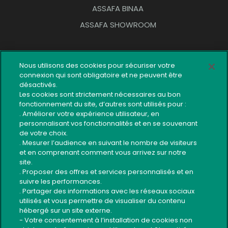
ASSAFA BINAA
ASSAFA SHOWROOM
OUTILS PRATIQUES
Nous utilisons des cookies pour sécuriser votre
connexion qui sont obligatoire et ne peuvent être
Réseau d’agences
désactivés.
Réclamation
Les cookies sont strictement nécessaires au bon
fonctionnement du site, d’autres sont utilisés pour :
Plan du site
. Améliorer votre expérience utilisateur, en
personnalisant vos fonctionnalités et en se souvenant
Contact
de votre choix.
Code éthique du recouvrement
. Mesurer l’audience en suivant le nombre de visiteurs
et en comprenant comment vous arrivez sur notre
Guide Sécurité Application Mobile
site.
. Proposer des offres et services personnalisés et en
Usage sécurisé services bancaires
suivre les performances.
. Partager des informations avec les réseaux sociaux
utilisés et vous permettre de visualiser du contenu
Suivez-nous
hébergé sur un site externe.
- Votre consentement à l’installation de cookies non