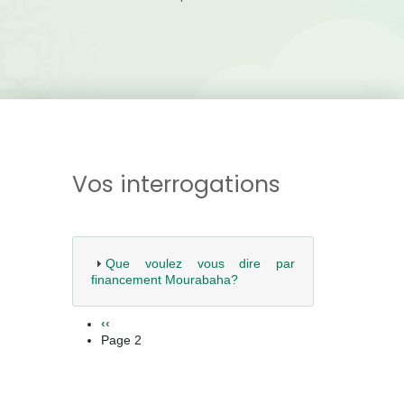
Vos interrogations
Que voulez vous dire par
financement Mourabaha?
Pagination
Page précédente
‹‹
Page 2