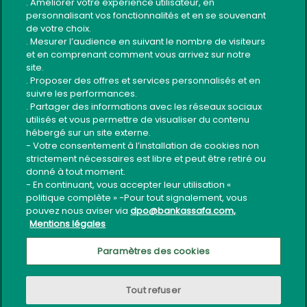
. Améliorer votre expérience utilisateur, en
personnalisant vos fonctionnalités et en se souvenant
Contact
de votre choix.
Code éthique du recouvrement
. Mesurer l’audience en suivant le nombre de visiteurs
et en comprenant comment vous arrivez sur notre
Guide Sécurité Application Mobile
site.
. Proposer des offres et services personnalisés et en
Usage sécurisé services bancaires
suivre les performances.
. Partager des informations avec les réseaux sociaux
utilisés et vous permettre de visualiser du contenu
Suivez-nous
hébergé sur un site externe.
- Votre consentement à l’installation de cookies non
strictement nécessaires est libre et peut être retiré ou
donné à tout moment.
- En continuant, vous accepter leur utilisation «
politique complète » -Pour tout signalement, vous
pouvez nous aviser via
dpo@bankassafa.com,
Mentions légales
Tous droits réservés ©
Bank Assafa
-
Mentions légales
Paramètres des cookies
Tout refuser